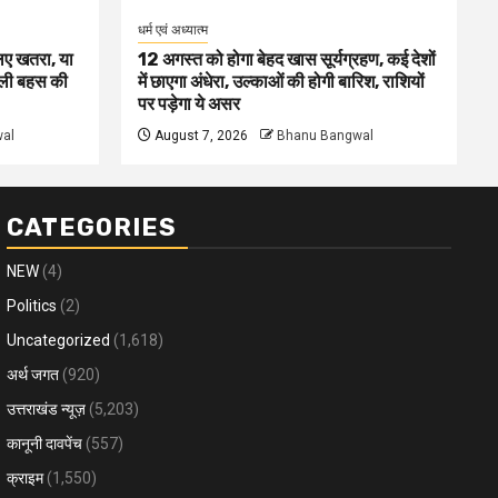
धर्म एवं अध्यात्म
लिए खतरा, या
12 अगस्त को होगा बेहद खास सूर्यग्रहण, कई देशों
दली बहस की
में छाएगा अंधेरा, उल्काओं की होगी बारिश, राशियों
पर पड़ेगा ये असर
al
August 7, 2026
Bhanu Bangwal
CATEGORIES
NEW
(4)
Politics
(2)
Uncategorized
(1,618)
अर्थ जगत
(920)
उत्तराखंड न्यूज़
(5,203)
कानूनी दावपेंच
(557)
क्राइम
(1,550)