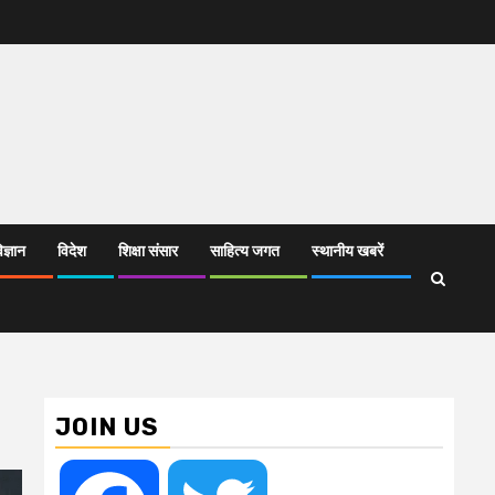
िज्ञान
विदेश
शिक्षा संसार
साहित्य जगत
स्थानीय खबरें
JOIN US