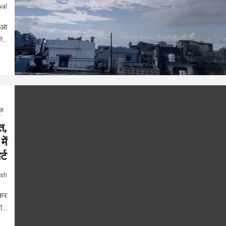
wal
हुआ
...
ूज़
त,
ें
्ट
ash
ेकर
...