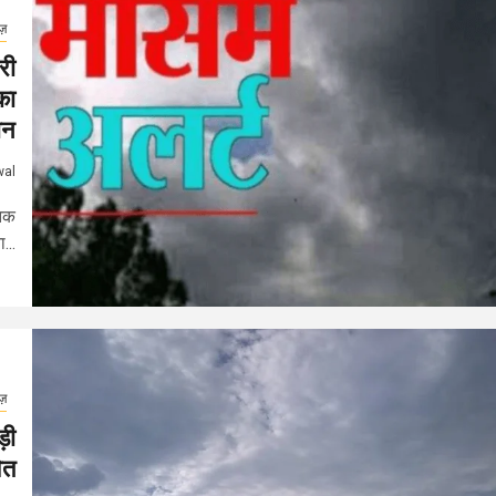
ूज़
री
का
ान
wal
 तक
...
ूज़
़ी
ित