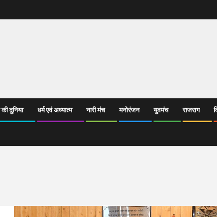
 की दुनिया
धर्म एवं अध्यात्म
नारी मंच
मनोरंजन
युवमंच
राजराग
व