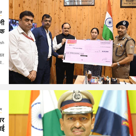
ूज़
नी
ेक
ash
शनल
...
इम
पर
ाई