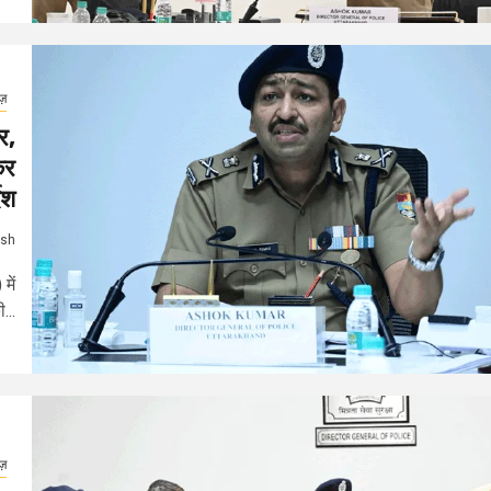
ूज़
र,
कर
ेश
ash
में
...
ूज़