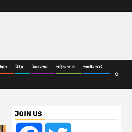
िज्ञान
विदेश
शिक्षा संसार
साहित्य जगत
स्थानीय खबरें
JOIN US