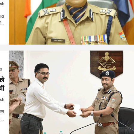
ash
लिस
...
ूज़
को
ची
ash
लिस
...