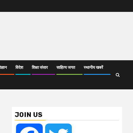
िज्ञान
विदेश
शिक्षा संसार
साहित्य जगत
स्थानीय खबरें
JOIN US