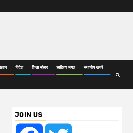
िज्ञान
विदेश
शिक्षा संसार
साहित्य जगत
स्थानीय खबरें
JOIN US