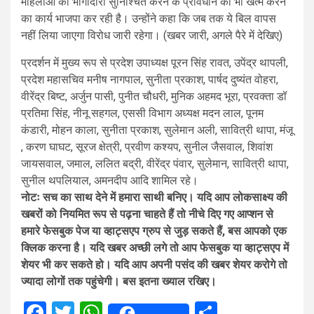
महिलाओं की भागीदारी सुनिश्चित करने के प्रावधान को भी खत्म करने
का कार्य भाजपा कर रही है। उन्होंने कहा कि जब तक ये बिल वापस
नहीं लिया जाएगा विरोध जारी रहेगा। (खबर जारी, अगले पैरे में देखिए)
प्रदर्शन में मुख्य रूप से प्रदेश उपाध्यक्ष पूरन सिंह रावत, उपेंद्र थापली,
प्रदेश महासचिव मनीष नागपाल, सुनीता प्रकाश, पार्षद दुष्यंत वोहरा,
वीरेंद्र बिष्ट, अर्जुन पासी, पुनीत चौधरी, मुनिक अहमद भूरा, प्रवक्ता डॉ
प्रतिमा सिंह, नीनू सहगल, एससी विभाग अध्यक्ष मदन लाल, पूनम
कंडारी, मोहन काला, सुनीता प्रकाश, सुलेमान अली, सावित्री थापा, मंजू
, करण घाघट, सूरज क्षेत्री, प्रवीण कश्यप, सुनील जैसवाल, शिवांश
जायसवाल, जमाल, ललित बद्री, वीरेंद्र पंवार, सुलेमान, सावित्री थापा,
सुनील थपलियाल, अमनदीप आदि शामिल रहे।
नोटः सच का साथ देने में हमारा साथी बनिए। यदि आप लोकसाक्ष्य की
खबरों को नियमित रूप से पढ़ना चाहते हैं तो नीचे दिए गए आप्शन से
हमारे फेसबुक पेज या व्हाट्सएप ग्रुप से जुड़ सकते हैं, बस आपको एक
क्लिक करना है। यदि खबर अच्छी लगे तो आप फेसबुक या व्हाट्सएप में
शेयर भी कर सकते हो। यदि आप अपनी पसंद की खबर शेयर करोगे तो
ज्यादा लोगों तक पहुंचेगी। बस इतना ख्याल रखिए।
Facebook
Twitter
WhatsApp
Share