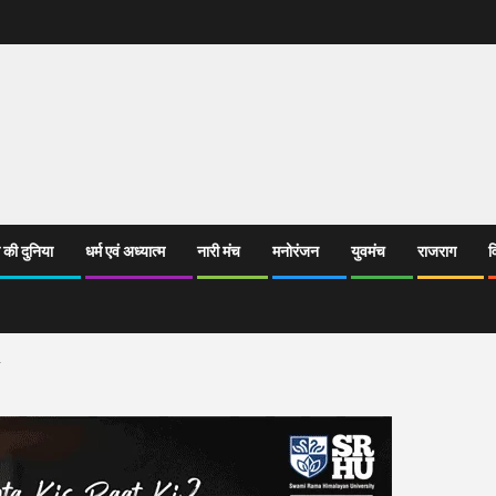
 की दुनिया
धर्म एवं अध्यात्म
नारी मंच
मनोरंजन
युवमंच
राजराग
व