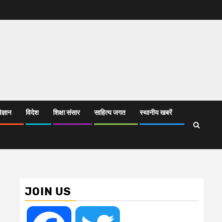
िज्ञान
विदेश
शिक्षा संसार
साहित्य जगत
स्थानीय खबरें
JOIN US