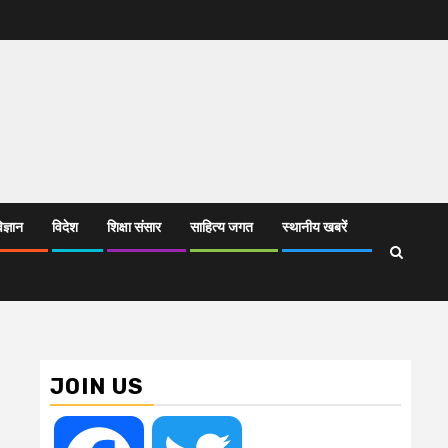
िज्ञान
विदेश
शिक्षा संसार
साहित्य जगत
स्थानीय खबरें
JOIN US