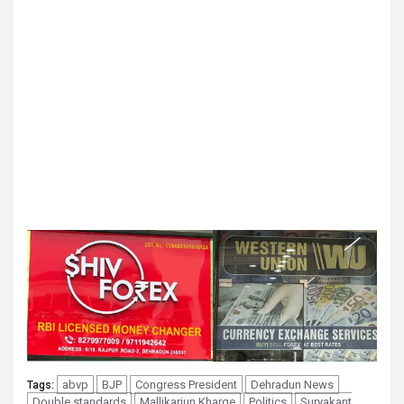
abvp
BJP
Congress President
Dehradun News
Tags:
Double standards
Mallikarjun Kharge
Politics
Suryakant