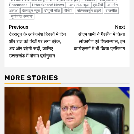
Dhasmana
Uttarakhand News
उत्तराखंड न्यूज
एबीवीपी
कांग्रेस
अध्यक्ष
देहरादून न्यूज
दोगुली नीति
बीजेपी
मल्लिकार्जुन खड़गे
राजनीति
सूर्यकांत धस्माना
Continue
Previous
Next
देहरादून के अधिकांश हिस्सों में दिन
सीएम धामी ने गैरसैंण में किया
Reading
और रात को पंखों पर लगा ब्रेक,
लोकार्पण एवं शिलान्यास, इन
अब और बढ़ेगी सर्दी, जानिए
कार्यक्रमों में भी किया प्रतिभाग
उत्तराखंड में मौसम पूर्वानुमान
MORE STORIES