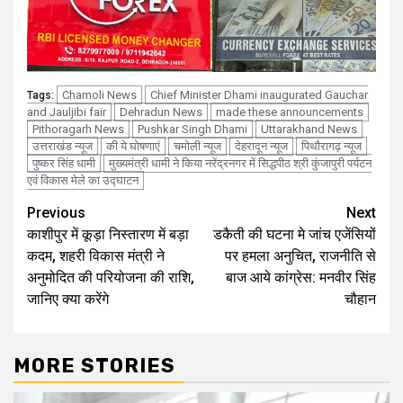
Chamoli News
Chief Minister Dhami inaugurated Gauchar
Tags:
and Jauljibi fair
Dehradun News
made these announcements
Pithoragarh News
Pushkar Singh Dhami
Uttarakhand News
उत्तराखंड न्यूज
की ये घोषणाएं
चमोली न्यूज
देहरादून न्यूज
पिथौरागढ़ न्यूज
पुष्कर सिंह धामी
मुख्यमंत्री धामी ने किया नरेंद्रनगर में सिद्धपीठ श्री कुंजापुरी पर्यटन
एवं विकास मेले का उद्घाटन
Continue
Previous
Next
काशीपुर में कूड़ा निस्तारण में बड़ा
डकैती की घटना मे जांच एजेंसियों
Reading
कदम, शहरी विकास मंत्री ने
पर हमला अनुचित, राजनीति से
अनुमोदित की परियोजना की राशि,
बाज आये कांग्रेस: मनवीर सिंह
जानिए क्या करेंगे
चौहान
MORE STORIES