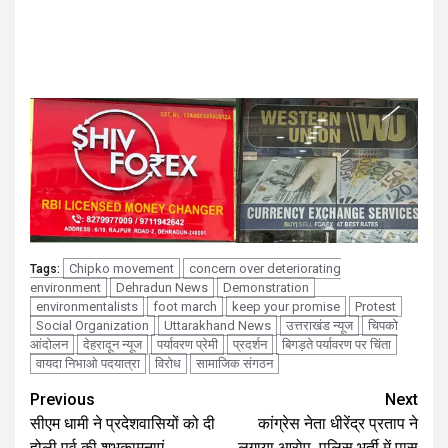
Chipko movement
concern over deteriorating
Tags:
environment
Dehradun News
Demonstration
environmentalists
foot march
keep your promise
Protest
Social Organization
Uttarakhand News
उत्तराखंड न्यूज
चिपको
आंदोलन
देहरादून न्यूज
पर्यावरण प्रेमी
प्रदर्शन
बिगड़ते पर्यावरण पर चिंता
वायदा निभाओ पदयात्रा
विरोध
सामाजिक संगठन
Continue
Previous
Next
सीएम धामी ने प्रदेशवासियों को दी
कांग्रेस नेता धीरेंद्र प्रताप ने
Reading
होली पर्व की शुभकामनाएं
लगाया आरोप, पुलिस भर्ती में पास