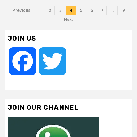
Posts
Previous
1
2
3
4
5
6
7
…
9
pagination
Next
JOIN US
Facebook
Twitter
JOIN OUR CHANNEL