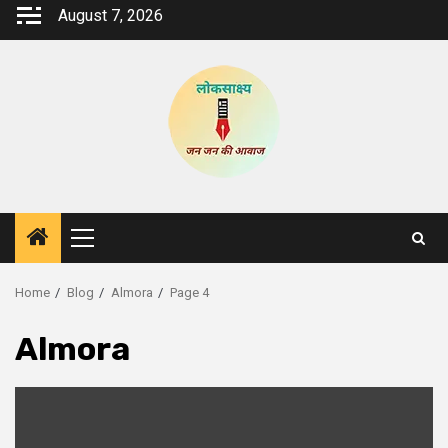
Skip
August 7, 2026
to
content
Primary
Menu
Home
Blog
Almora
Page 4
Almora