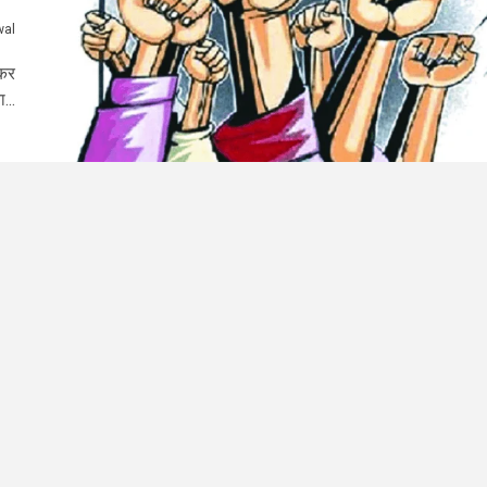
wal
ेकर
...