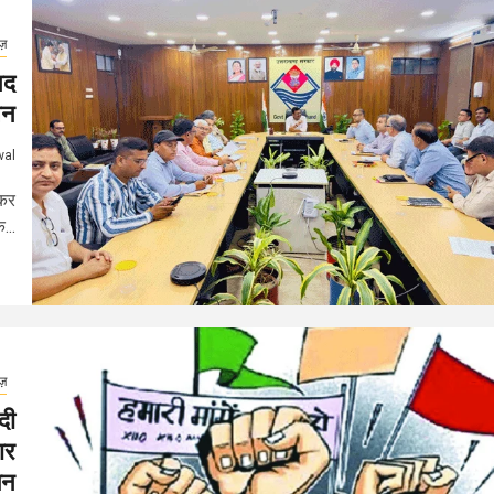
ूज़
षद
सन
wal
ेकर
...
ूज़
दी
ार
लन