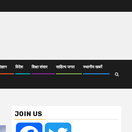
िज्ञान
विदेश
शिक्षा संसार
साहित्य जगत
स्थानीय खबरें
JOIN US