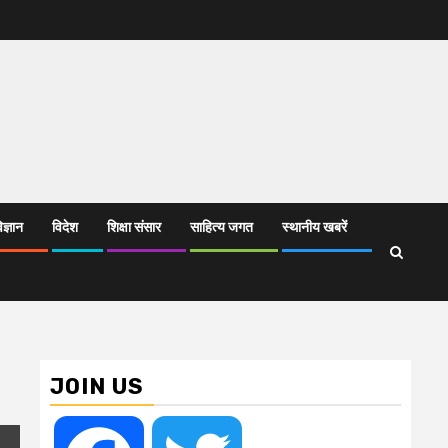
िज्ञान
विदेश
शिक्षा संसार
साहित्य जगत
स्थानीय खबरें
JOIN US