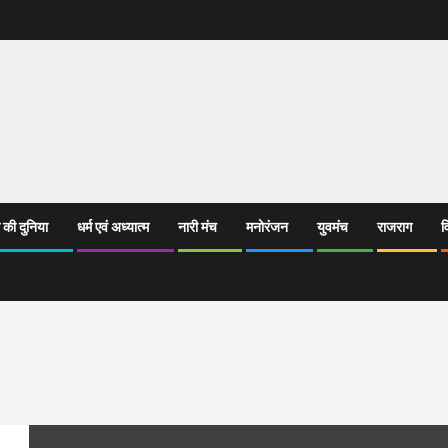
 की दुनिया
धर्म एवं अध्यात्म
नारी मंच
मनोरंजन
युवमंच
राजराग
व