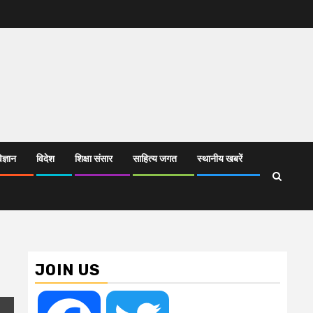
िज्ञान
विदेश
शिक्षा संसार
साहित्य जगत
स्थानीय खबरें
JOIN US