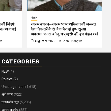
विज्ञान
 की जिंदगी,
स्वस्थ बचपन—स्वस्थ भारत अभियान की जरूरत,
पलब्ध कराईं
वैज्ञानिक तरीके से विकसित हो दुग्ध सुरक्षा
व्यवस्था, जनता बने दुग्ध प्रहरीः डॉ. बृज मोहन शर्मा
al
August 9, 2026
Bhanu Bangwal
CATEGORIES
NEW
(4)
Politics
(2)
Uncategorized
(1,618)
अर्थ जगत
(922)
उत्तराखंड न्यूज़
(5,206)
कानूनी दावपेंच
(557)