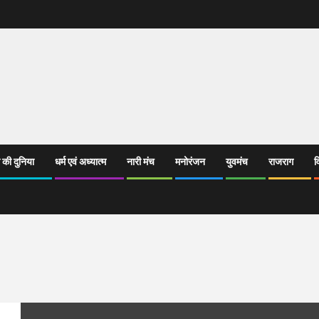
 की दुनिया
धर्म एवं अध्यात्म
नारी मंच
मनोरंजन
युवमंच
राजराग
व