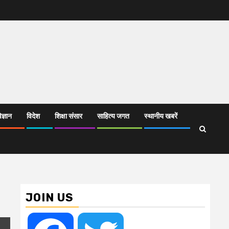
िज्ञान
विदेश
शिक्षा संसार
साहित्य जगत
स्थानीय खबरें
JOIN US