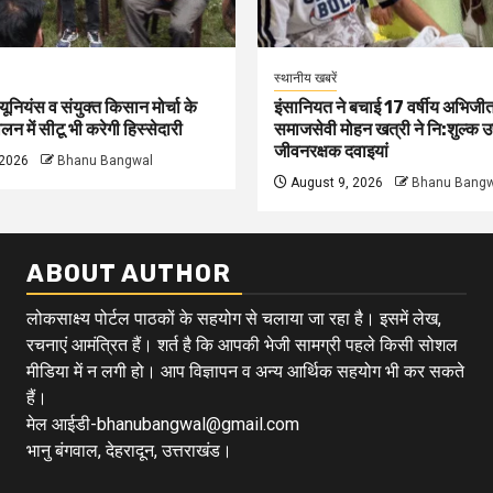
स्थानीय खबरें
 यूनियंस व संयुक्त किसान मोर्चा के
इंसानियत ने बचाई 17 वर्षीय अभिजीत
न में सीटू भी करेगी हिस्सेदारी
समाजसेवी मोहन खत्री ने नि:शुल्क उ
जीवनरक्षक दवाइयां
 2026
Bhanu Bangwal
August 9, 2026
Bhanu Bangw
ABOUT AUTHOR
लोकसाक्ष्य पोर्टल पाठकों के सहयोग से चलाया जा रहा है। इसमें लेख,
रचनाएं आमंत्रित हैं। शर्त है कि आपकी भेजी सामग्री पहले किसी सोशल
मीडिया में न लगी हो। आप विज्ञापन व अन्य आर्थिक सहयोग भी कर सकते
हैं।
मेल आईडी-bhanubangwal@gmail.com
भानु बंगवाल, देहरादून, उत्तराखंड।