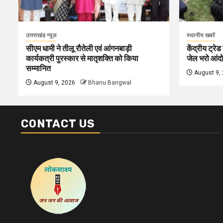
उत्तराखंड न्यूज़
स्थानीय खबरें
सीएम धामी ने तीलू रौतेली एवं आंगनबाड़ी
केंद्रीय ट्रेड
कार्यकत्री पुरस्कार से मातृशक्ति को किया
जेल भरो आंदोल
सम्मानित
August 9,
August 9, 2026
Bhanu Bangwal
CONTACT US