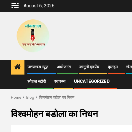
Skip
August 6, 2026
to
content
उत्तराखंड न्यूज़
अर्थ जगत
कानूनी दावपेंच
क्राइम
खेल
स्पेशल स्टोरी
स्वास्थ्य
UNCATEGORIZED
Home
Blog
विश्वमोहन बडोला का निधन
विश्वमोहन बडोला का निधन