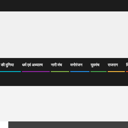
 की दुनिया
धर्म एवं अध्यात्म
नारी मंच
मनोरंजन
युवमंच
राजराग
व