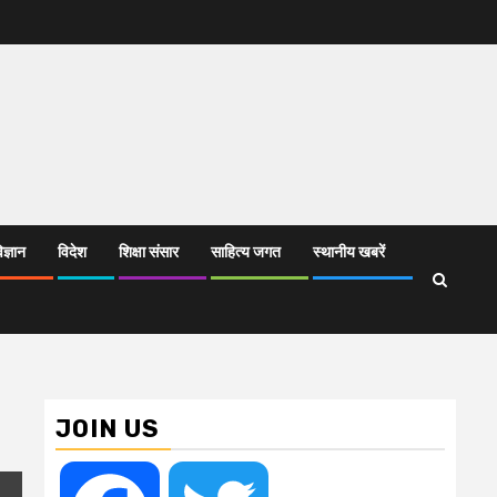
िज्ञान
विदेश
शिक्षा संसार
साहित्य जगत
स्थानीय खबरें
JOIN US