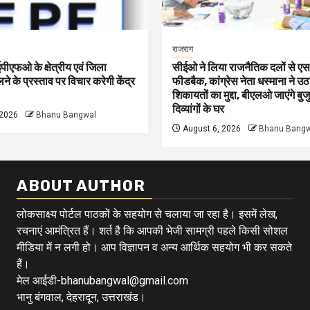
राजराग
 ईपीएफओ के क्षेत्रीय एवं जिला
सीईओ ने लिया राजनैतिक दलों से
े के प्रस्ताव पर विचार करेगी केंद्र
फीडबैक, कांग्रेस नेता धस्माना ने उठ
शिकायतों का मुद्दा, बीएलओ जाएंगे बुजु
दिव्यांगों के घर
 2026
Bhanu Bangwal
August 6, 2026
Bhanu Bangw
ABOUT AUTHOR
लोकसाक्ष्य पोर्टल पाठकों के सहयोग से चलाया जा रहा है। इसमें लेख,
रचनाएं आमंत्रित हैं। शर्त है कि आपकी भेजी सामग्री पहले किसी सोशल
मीडिया में न लगी हो। आप विज्ञापन व अन्य आर्थिक सहयोग भी कर सकते
हैं।
मेल आईडी-bhanubangwal@gmail.com
भानु बंगवाल, देहरादून, उत्तराखंड।