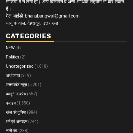
मीडिया में न लगी हो। आप विज्ञापन व अन्य आर्थिक सहयोग भी कर सकते
हैं।
मेल आईडी-bhanubangwal@gmail.com
भानु बंगवाल, देहरादून, उत्तराखंड।
CATEGORIES
NEW
(4)
Politics
(2)
Uncategorized
(1,618)
अर्थ जगत
(919)
उत्तराखंड न्यूज़
(5,201)
कानूनी दावपेंच
(557)
क्राइम
(1,550)
खेल की दुनिया
(984)
धर्म एवं अध्यात्म
(744)
नारी मंच
(288)