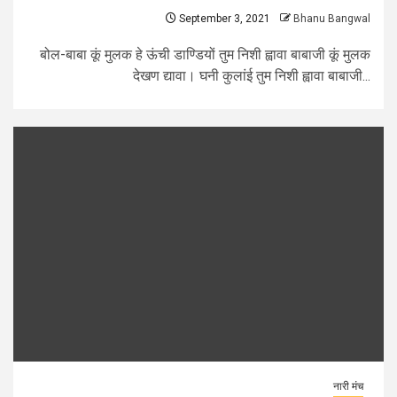
September 3, 2021
Bhanu Bangwal
बोल-बाबा कूं मुलक हे ऊंची डाण्डियों तुम निशी ह्वावा बाबाजी कूं मुलक
देखण द्यावा। घनी कुलांई तुम निशी ह्वावा बाबाजी...
नारी मंच