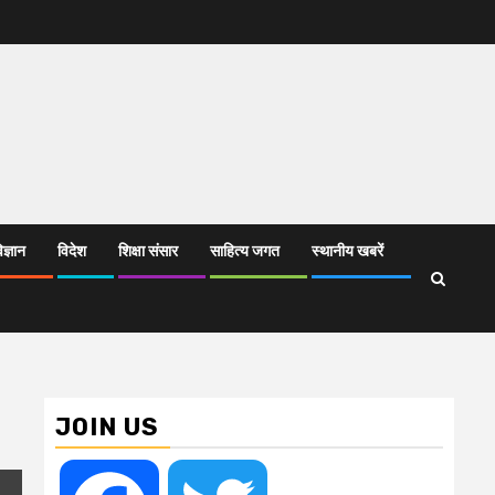
िज्ञान
विदेश
शिक्षा संसार
साहित्य जगत
स्थानीय खबरें
JOIN US