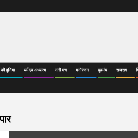
 की दुनिया
धर्म एवं अध्यात्म
नारी मंच
मनोरंजन
युवमंच
राजराग
व
पार