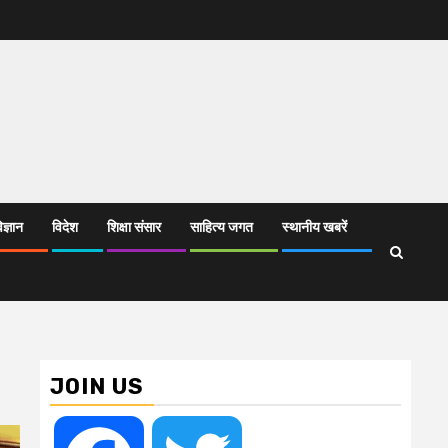
िज्ञान
विदेश
शिक्षा संसार
साहित्य जगत
स्थानीय खबरें
JOIN US