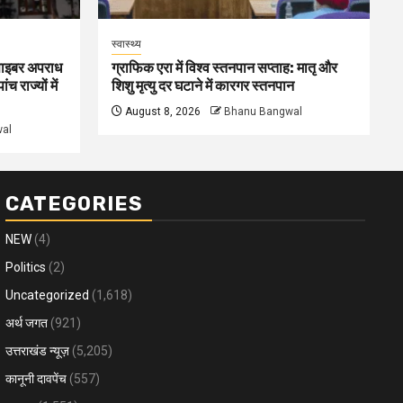
स्वास्थ्य
 साइबर अपराध
ग्राफिक एरा में विश्व स्तनपान सप्ताह: मातृ और
ंच राज्यों में
शिशु मृत्यु दर घटाने में कारगर स्तनपान
August 8, 2026
Bhanu Bangwal
al
CATEGORIES
NEW
(4)
Politics
(2)
Uncategorized
(1,618)
अर्थ जगत
(921)
उत्तराखंड न्यूज़
(5,205)
कानूनी दावपेंच
(557)