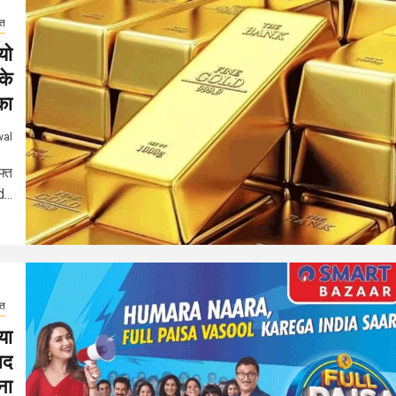
गत
यो
के
का
wal
फ्त
...
गत
या
सद
ना