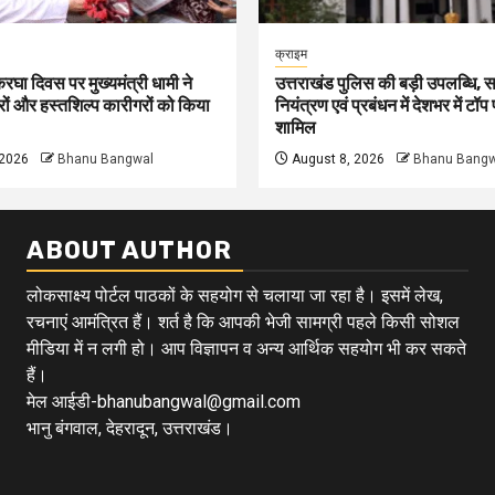
क्राइम
रघा दिवस पर मुख्यमंत्री धामी ने
उत्तराखंड पुलिस की बड़ी उपलब्धि,
करों और हस्तशिल्प कारीगरों को किया
नियंत्रण एवं प्रबंधन में देशभर में टॉप पा
शामिल
 2026
Bhanu Bangwal
August 8, 2026
Bhanu Bangw
ABOUT AUTHOR
लोकसाक्ष्य पोर्टल पाठकों के सहयोग से चलाया जा रहा है। इसमें लेख,
रचनाएं आमंत्रित हैं। शर्त है कि आपकी भेजी सामग्री पहले किसी सोशल
मीडिया में न लगी हो। आप विज्ञापन व अन्य आर्थिक सहयोग भी कर सकते
हैं।
मेल आईडी-bhanubangwal@gmail.com
भानु बंगवाल, देहरादून, उत्तराखंड।