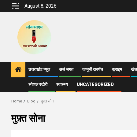
Skip
August 8, 2026
to
content
उत्तराखंड न्यूज़
अर्थ जगत
कानूनी दावपेंच
क्राइम
खेल
स्पेशल स्टोरी
स्वास्थ्य
UNCATEGORIZED
Home
Blog
मुफ़्त सोना
मुफ़्त सोना