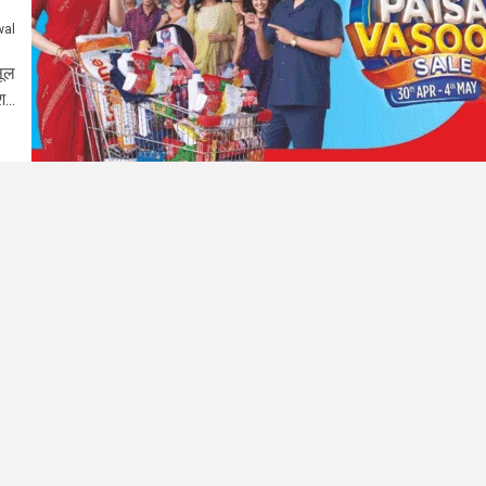
wal
सूल
...