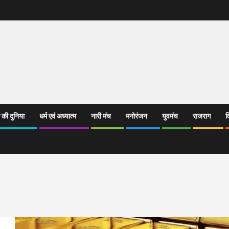
 की दुनिया
धर्म एवं अध्यात्म
नारी मंच
मनोरंजन
युवमंच
राजराग
व