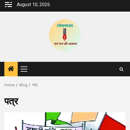
Skip
August 10, 2026
to
content
Primary
Menu
Home
Blog
पत्र
पत्र