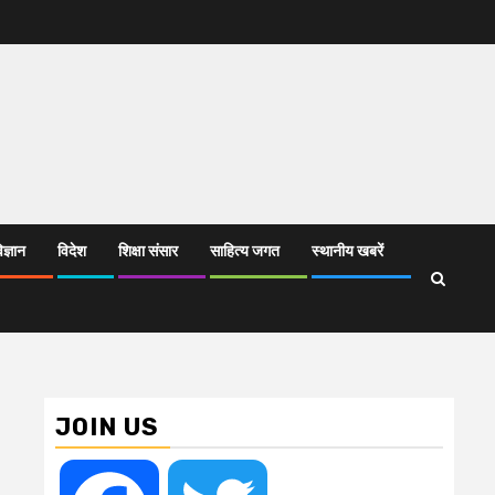
िज्ञान
विदेश
शिक्षा संसार
साहित्य जगत
स्थानीय खबरें
JOIN US