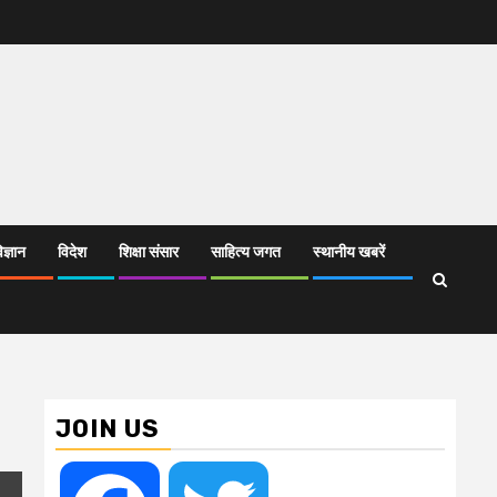
िज्ञान
विदेश
शिक्षा संसार
साहित्य जगत
स्थानीय खबरें
JOIN US