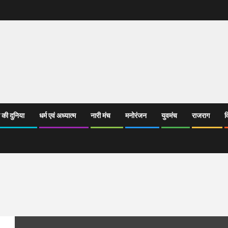
 की दुनिया
धर्म एवं अध्यात्म
नारी मंच
मनोरंजन
युवमंच
राजराग
व