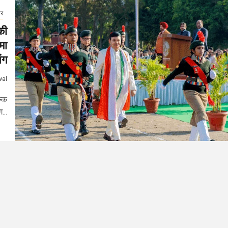
ार
की
मा
ंग
wal
ल्क
...