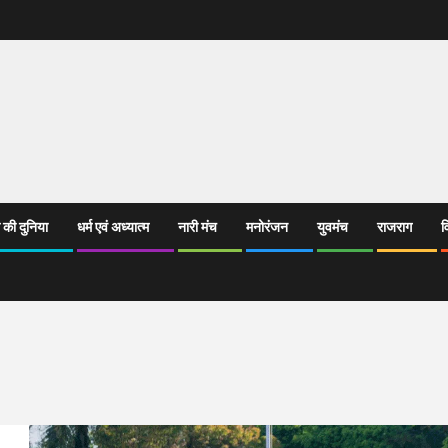
 की दुनिया
धर्म एवं अध्यात्म
नारी मंच
मनोरंजन
युवमंच
राजराग
व