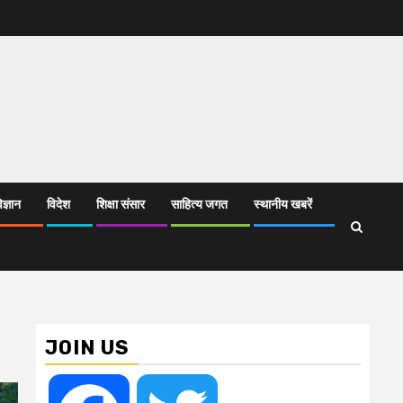
िज्ञान
विदेश
शिक्षा संसार
साहित्य जगत
स्थानीय खबरें
JOIN US