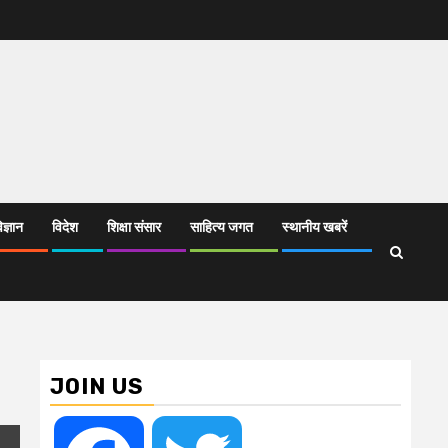
िज्ञान
विदेश
शिक्षा संसार
साहित्य जगत
स्थानीय खबरें
JOIN US