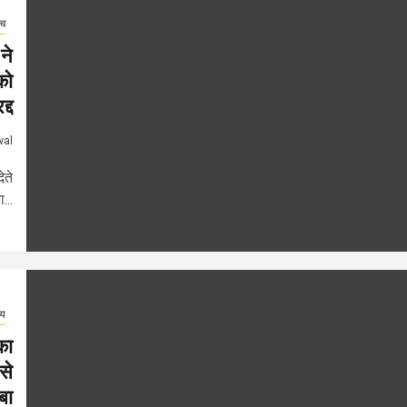
ंच
ने
को
्द
wal
ेते
...
्य
का
से
बा