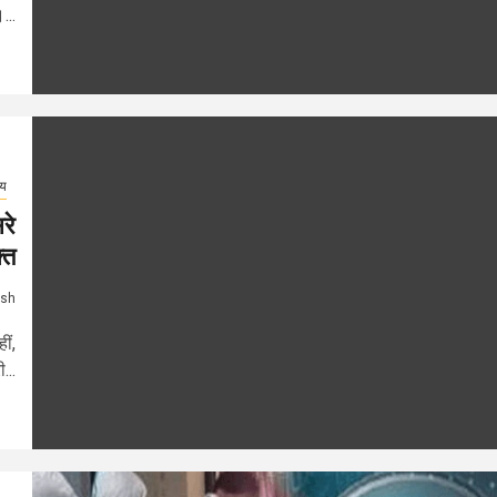
...
्य
रे
्त
ash
ीं,
...