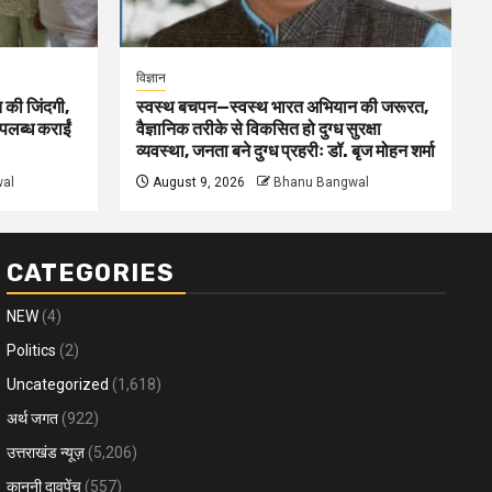
विज्ञान
 की जिंदगी,
स्वस्थ बचपन—स्वस्थ भारत अभियान की जरूरत,
पलब्ध कराईं
वैज्ञानिक तरीके से विकसित हो दुग्ध सुरक्षा
व्यवस्था, जनता बने दुग्ध प्रहरीः डॉ. बृज मोहन शर्मा
al
August 9, 2026
Bhanu Bangwal
CATEGORIES
NEW
(4)
Politics
(2)
Uncategorized
(1,618)
अर्थ जगत
(922)
उत्तराखंड न्यूज़
(5,206)
कानूनी दावपेंच
(557)