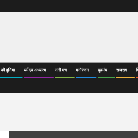
 की दुनिया
धर्म एवं अध्यात्म
नारी मंच
मनोरंजन
युवमंच
राजराग
व