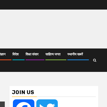
िज्ञान
विदेश
शिक्षा संसार
साहित्य जगत
स्थानीय खबरें
JOIN US