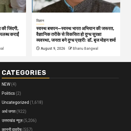
विज्ञान
 की जिंदगी,
स्वस्थ बचपन—स्वस्थ भारत अभियान की जरूरत,
पलब्ध कराईं
वैज्ञानिक तरीके से विकसित हो दुग्ध सुरक्षा
व्यवस्था, जनता बने दुग्ध प्रहरीः डॉ. बृज मोहन शर्मा
al
August 9, 2026
Bhanu Bangwal
CATEGORIES
NEW
(4)
Politics
(2)
Uncategorized
(1,618)
अर्थ जगत
(922)
उत्तराखंड न्यूज़
(5,206)
कानूनी दावपेंच
(557)