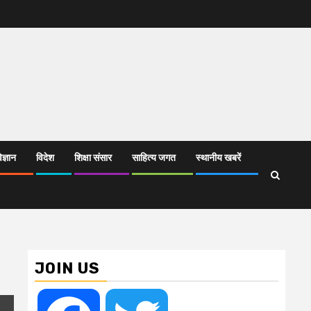
िज्ञान
विदेश
शिक्षा संसार
साहित्य जगत
स्थानीय खबरें
JOIN US