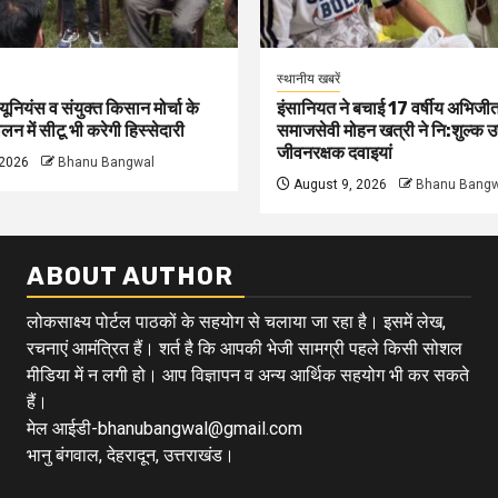
स्थानीय खबरें
 यूनियंस व संयुक्त किसान मोर्चा के
इंसानियत ने बचाई 17 वर्षीय अभिजीत
न में सीटू भी करेगी हिस्सेदारी
समाजसेवी मोहन खत्री ने नि:शुल्क उ
जीवनरक्षक दवाइयां
 2026
Bhanu Bangwal
August 9, 2026
Bhanu Bangw
ABOUT AUTHOR
लोकसाक्ष्य पोर्टल पाठकों के सहयोग से चलाया जा रहा है। इसमें लेख,
रचनाएं आमंत्रित हैं। शर्त है कि आपकी भेजी सामग्री पहले किसी सोशल
मीडिया में न लगी हो। आप विज्ञापन व अन्य आर्थिक सहयोग भी कर सकते
हैं।
मेल आईडी-bhanubangwal@gmail.com
भानु बंगवाल, देहरादून, उत्तराखंड।