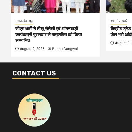
उत्तराखंड न्यूज़
स्थानीय खबरें
सीएम धामी ने तीलू रौतेली एवं आंगनबाड़ी
केंद्रीय ट्रेड
कार्यकत्री पुरस्कार से मातृशक्ति को किया
जेल भरो आंदोल
सम्मानित
August 9,
August 9, 2026
Bhanu Bangwal
CONTACT US