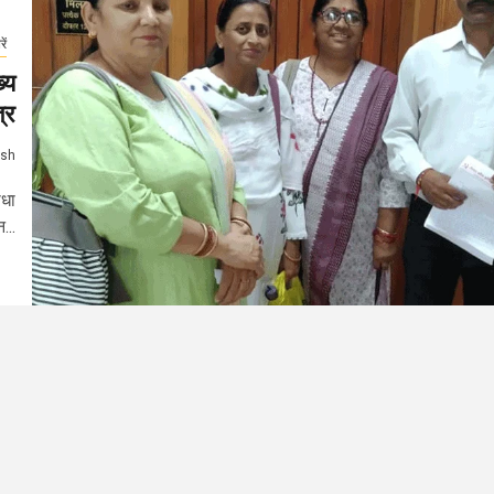
ें
्य
्र
ash
ाधा
...