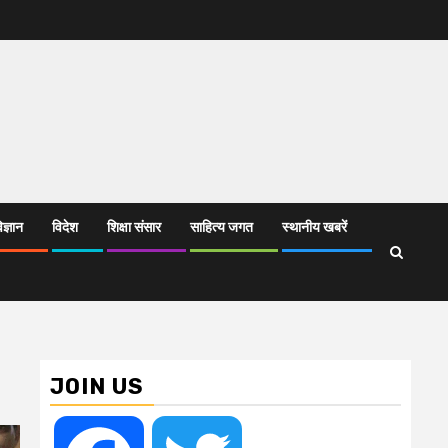
िज्ञान
विदेश
शिक्षा संसार
साहित्य जगत
स्थानीय खबरें
JOIN US