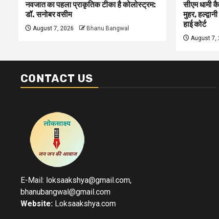
नवजात का पहला प्राकृतिक टीका है कोलोस्ट्रम:
सीएम धामी कै
डॉ. सनोबर वसीम
मुहर, हल्द्वान
हाई कोर्ट
August 7, 2026
Bhanu Bangwal
August 7,
CONTACT US
E-Mail: loksaakshya@gmail.com,
bhanubangwal@gmail.com
Website:
Loksaakshya.com