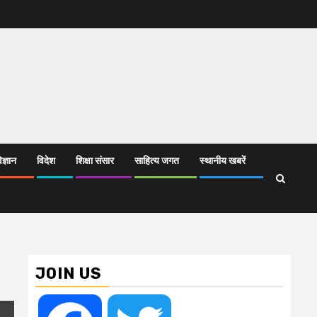
िज्ञान
विदेश
शिक्षा संसार
साहित्य जगत
स्थानीय खबरें
JOIN US