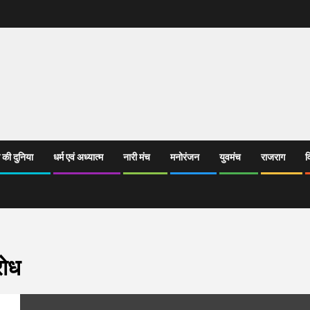
 की दुनिया
धर्म एवं अध्यात्म
नारी मंच
मनोरंजन
युवमंच
राजराग
व
रोध