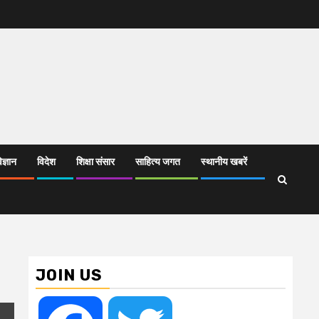
िज्ञान
विदेश
शिक्षा संसार
साहित्य जगत
स्थानीय खबरें
JOIN US