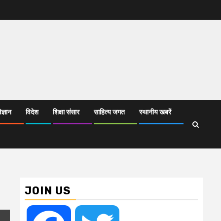
िज्ञान
विदेश
शिक्षा संसार
साहित्य जगत
स्थानीय खबरें
JOIN US