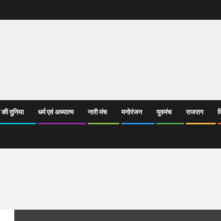
 की दुनिया
धर्म एवं अध्यात्म
नारी मंच
मनोरंजन
युवमंच
राजराग
व