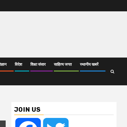
िज्ञान
विदेश
शिक्षा संसार
साहित्य जगत
स्थानीय खबरें
JOIN US