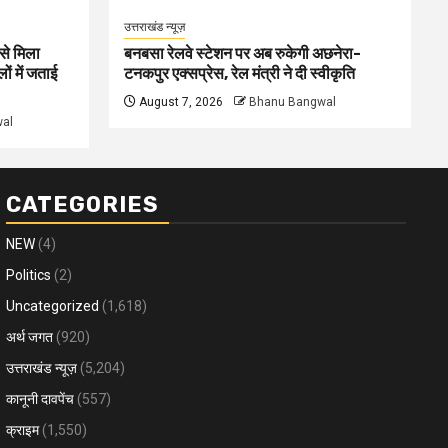
उत्तराखंड न्यूज़
से मिला
बनबसा रेलवे स्टेशन पर अब रुकेगी अछनेरा-
ों में जताई
टनकपुर एक्सप्रेस, रेल मंत्री ने दी स्वीकृति
August 7, 2026
Bhanu Bangwal
al
CATEGORIES
NEW
(4)
Politics
(2)
Uncategorized
(1,618)
अर्थ जगत
(920)
उत्तराखंड न्यूज़
(5,204)
कानूनी दावपेंच
(557)
क्राइम
(1,550)