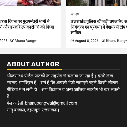
क्राइम
रघा दिवस पर मुख्यमंत्री धामी ने
उत्तराखंड पुलिस की बड़ी उपलब्धि,
करों और हस्तशिल्प कारीगरों को किया
नियंत्रण एवं प्रबंधन में देशभर में टॉप पा
शामिल
 2026
Bhanu Bangwal
August 8, 2026
Bhanu Bangw
ABOUT AUTHOR
लोकसाक्ष्य पोर्टल पाठकों के सहयोग से चलाया जा रहा है। इसमें लेख,
रचनाएं आमंत्रित हैं। शर्त है कि आपकी भेजी सामग्री पहले किसी सोशल
मीडिया में न लगी हो। आप विज्ञापन व अन्य आर्थिक सहयोग भी कर सकते
हैं।
मेल आईडी-bhanubangwal@gmail.com
भानु बंगवाल, देहरादून, उत्तराखंड।