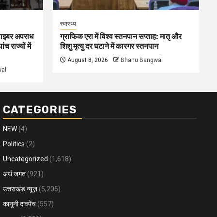
स्वास्थ्य
 साइबर अपराध
ग्राफिक एरा में विश्व स्तनपान सप्ताह: मातृ और
ंच राज्यों में
शिशु मृत्यु दर घटाने में कारगर स्तनपान
August 8, 2026
Bhanu Bangwal
al
CATEGORIES
NEW
(4)
Politics
(2)
Uncategorized
(1,618)
अर्थ जगत
(921)
उत्तराखंड न्यूज़
(5,205)
कानूनी दावपेंच
(557)