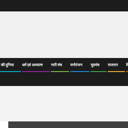
 की दुनिया
धर्म एवं अध्यात्म
नारी मंच
मनोरंजन
युवमंच
राजराग
व