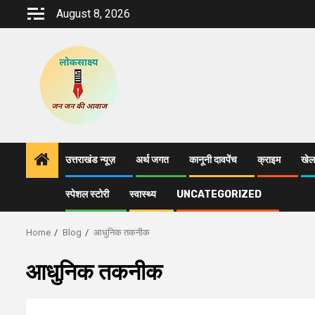
Skip
August 8, 2026
to
content
उत्तराखंड न्यूज़
अर्थ जगत
कानूनी दावपेंच
क्राइम
खेल
स्पेशल स्टोरी
स्वास्थ्य
UNCATEGORIZED
Home
Blog
आधुनिक तकनीक
आधुनिक तकनीक