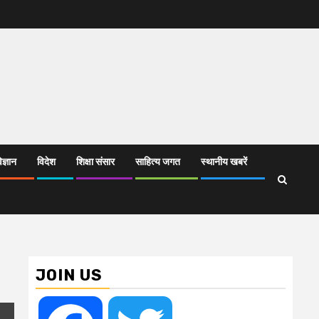
िज्ञान
विदेश
शिक्षा संसार
साहित्य जगत
स्थानीय खबरें
JOIN US