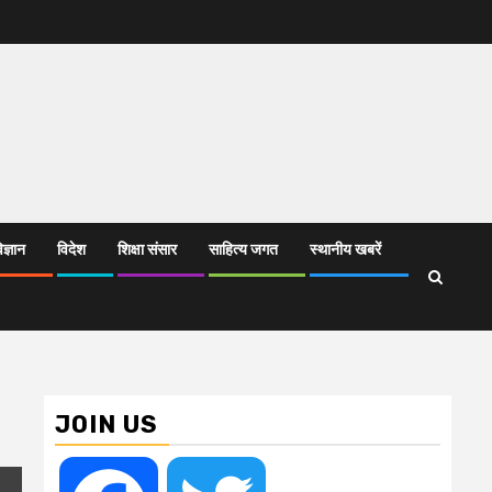
िज्ञान
विदेश
शिक्षा संसार
साहित्य जगत
स्थानीय खबरें
JOIN US