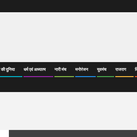
 की दुनिया
धर्म एवं अध्यात्म
नारी मंच
मनोरंजन
युवमंच
राजराग
व